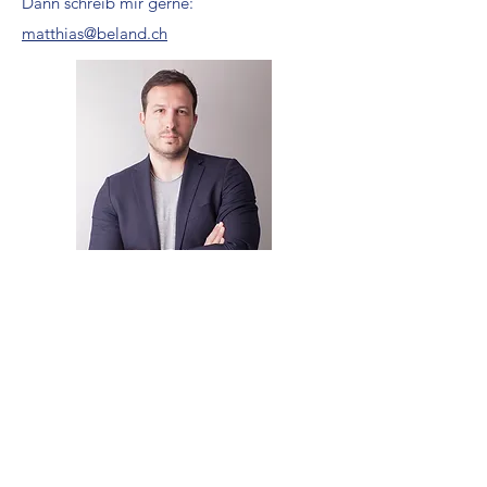
Dann schreib mir gerne:
matthias@beland.ch
Radan Dabetic
Product Leader, Agile Coach,
Advanced SAFe® Practice Consultant (A-SPC)