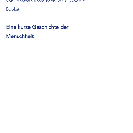
Von Jonathan Rasmusson, 2010 (
Google
Books
)
Eine kurze Geschichte der
Menschheit
Von Yuval Noah Harari, 2013 (
Google
Books
)
Der lange Weg zur Freiheit
Von Nelson Mandela, 2013 (
Google
Books
)