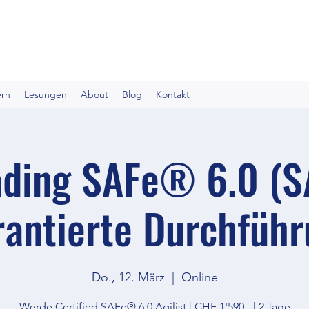
ern
Lesungen
About
Blog
Kontakt
ding SAFe® 6.0 (S
antierte Durchfüh
Do., 12. März
  |  
Online
Werde Certified SAFe® 6.0 Agilist | CHF 1'590.- | 2 Tage