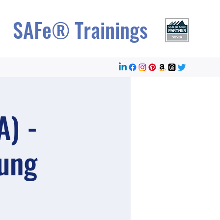
SAFe® Trainings
A) -
rung