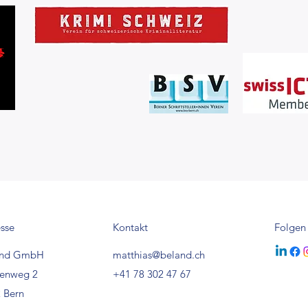
sse
Kontakt
Folgen
and GmbH
matthias@beland.ch
senweg 2
+41 78 302 47 67
 Bern