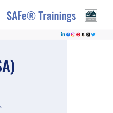
SAFe® Trainings
SA)
n.