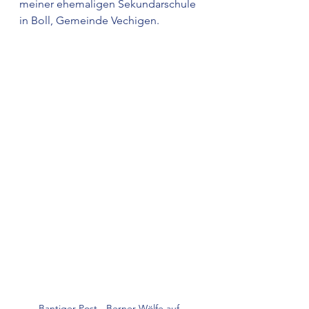
meiner ehemaligen Sekundarschule 
in Boll, Gemeinde Vechigen.
Bantiger Post - Berner Wölfe auf 